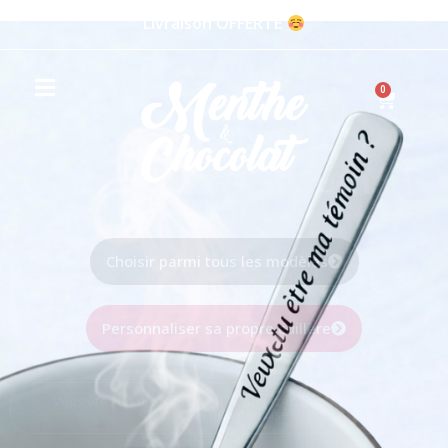
Livraison OFFERTE
0
Une Cuillère
Personnalisée
Choisir parmi tous les modèles
Personnaliser sa propre cuillère
Vous êtes un professionnel ? Cliquez-ici pour demander
un devis personnalisé !