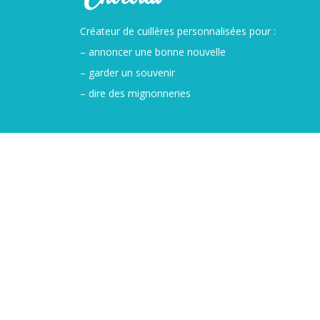
Créateur de cuillères personnalisées pour :
– annoncer une bonne nouvelle
– garder un souvenir
– dire des mignonneries