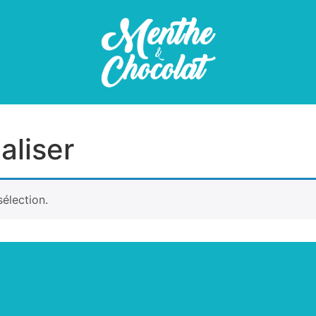
aliser
élection.